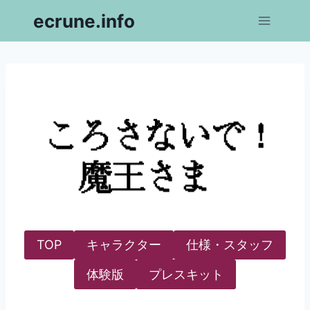
内
ecrune.info
容
を
ス
キ
ッ
プ
TOP
キャラクター
仕様・スタッフ
体験版
プレスキット