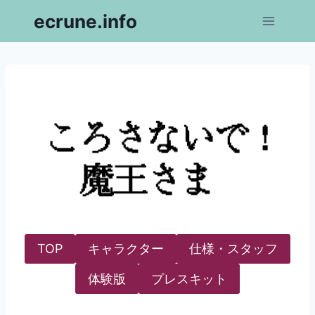
内
ecrune.info
容
を
ス
キ
ッ
プ
TOP
キャラクター
仕様・スタッフ
体験版
プレスキット